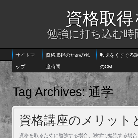
資格取得
勉強に打ち込む時
サイトマ
資格取得のための勉
興味をくすぐる
ップ
強時間
のCM
通学
Tag Archives:
資格講座のメリット
資格を取るために勉強する場合、独学で勉強する場合